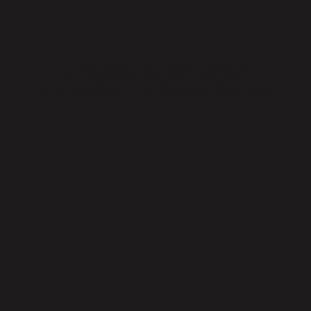
La Tanière de Chouraveur
Entrez dans la grotte enchantée du Chouraveur.