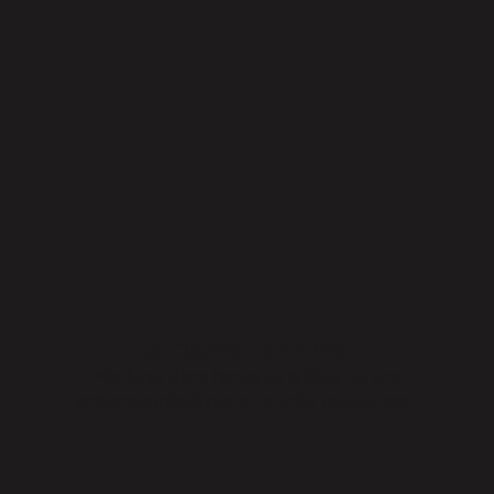
Le Cheval de Troie
Pénétrez dans l'antre de la bête, où une
ambiance médiévale et raffinée vous attend.