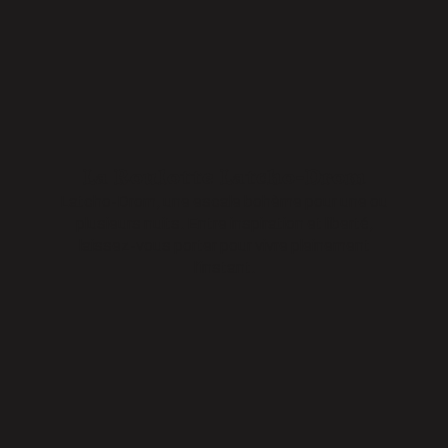
La Roulotte Latcho-Drom
Latcho-Drom, une escale bohème pour une ou
plusieurs nuits. Entre inspiration et liberté,
laissez-vous porter pour vivre pleinement
l’instant.