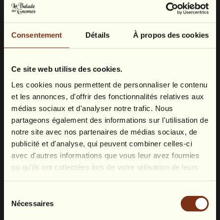
Vergeet de gewone nachten. Hier dompelt elke
kamer je onder in een sprookjes.Handgemaakt,
Consentement
Détails
À propos des cookies
omhult elk universum je met magie, natuur en
poëzie.Welkom op een unieke plek, verscholen
tussen bos en heuvels,
in Heyd, vlakbij Durbuy.
Ce site web utilise des cookies.
Les cookies nous permettent de personnaliser le contenu
et les annonces, d'offrir des fonctionnalités relatives aux
médias sociaux et d'analyser notre trafic. Nous
partageons également des informations sur l'utilisation de
notre site avec nos partenaires de médias sociaux, de
publicité et d'analyse, qui peuvent combiner celles-ci
avec d'autres informations que vous leur avez fournies
ou qu'ils ont collectées lors de votre utilisation de leurs
services.
Sélection
Nécessaires
du
consentement