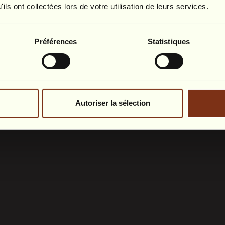
ils ont collectées lors de votre utilisation de leurs services.
REALITY
Préférences
Statistiques
nights. Here, each room plunges you into a fairy tale.Ha
ic, nature and poetry.Welcome to a unique place, nestle
hills,
in Heyd, very close to Durbuy.
Autoriser la sélection