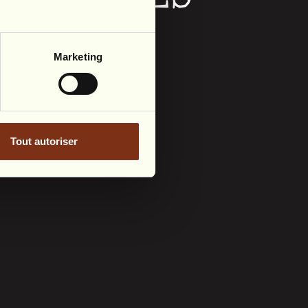
Marketing
ndmade, each universe
d between forest and
Tout autoriser