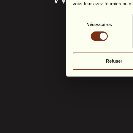
vous leur avez fournies ou qu'
Sélection
Nécessaires
du
consentement
Forget the ordinary 
envelops you in mag
Refuser